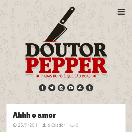
Ahhh o amor
25/11/2011
o Criador
0