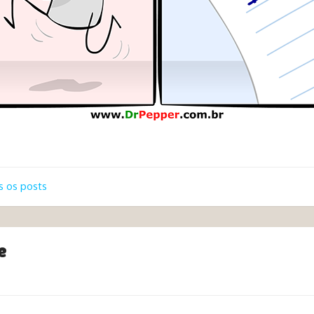
 os posts
e