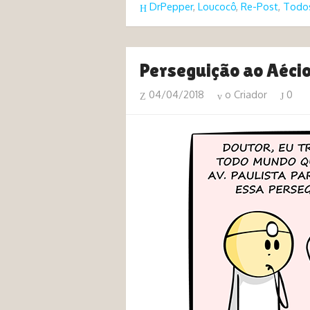
DrPepper
,
Loucocô
,
Re-Post
,
Todos
Perseguição ao Aéci
04/04/2018
o Criador
0