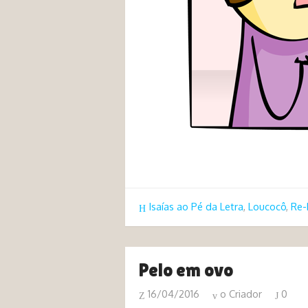
tags fome
Isaías ao Pé da Letra
,
Loucocô
,
Re-
Pelo em ovo
16/04/2016
o Criador
0