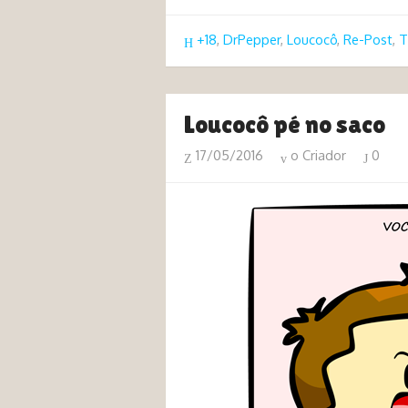
+18
,
DrPepper
,
Loucocô
,
Re-Post
,
T
Loucocô pé no saco
17/05/2016
o Criador
0