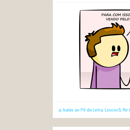
Isaías ao Pé da Letra
,
Loucocô
,
Re-