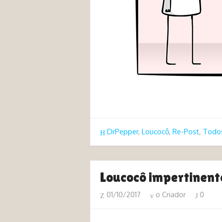
tags meme lista
DrPepper
,
Loucocô
,
Re-Post
,
Todos
Loucocô impertinent
01/10/2017
o Criador
0