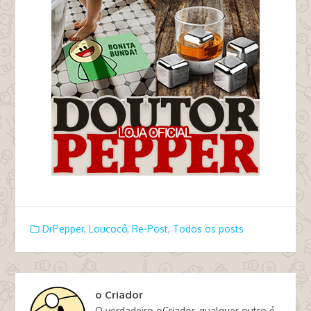
DrPepper
,
Loucocô
,
Re-Post
,
Todos os posts
o Criador
O verdadeiro oCriador, qualquer outro é