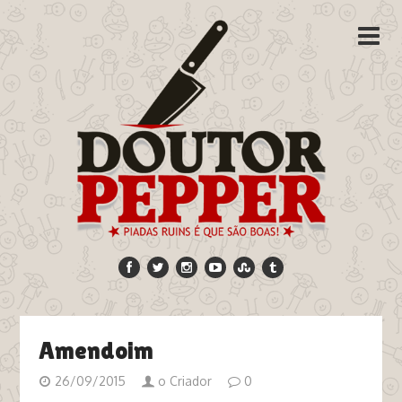
Amendoim
26/09/2015
o Criador
0