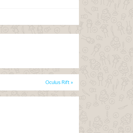
Oculus Rift
»