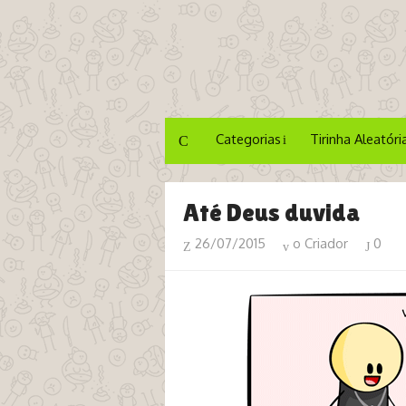
Categorias
Tirinha Aleatóri
Até Deus duvida
26/07/2015
o Criador
0