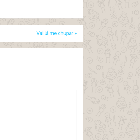
Vai lá me chupar
»