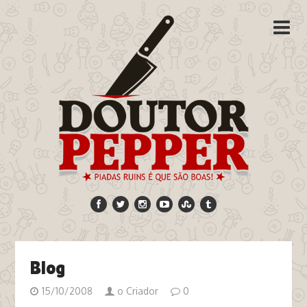
Blog
15/10/2008
o Criador
0