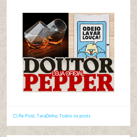
tags frio inverno taradinho na infância
Re-Post
,
TaraDinho
,
Todos os posts