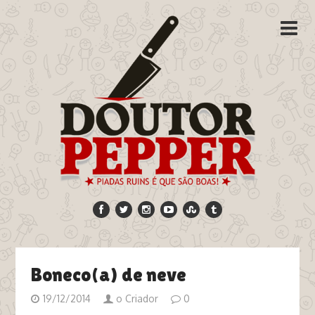
Boneco(a) de neve
19/12/2014
o Criador
0