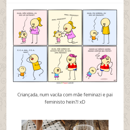
Criançada, num vacila com mãe feminazi e pai
feministo hein?! xD
tags criança trans lgbt gls