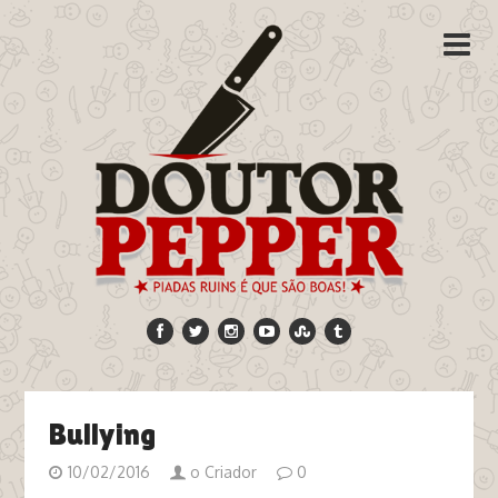
Bullying
10/02/2016
o Criador
0