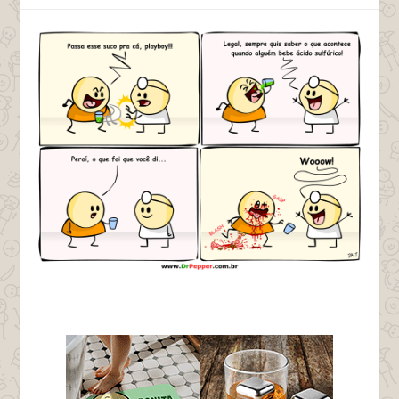
tags ácido sulfúrico drpepper na infância