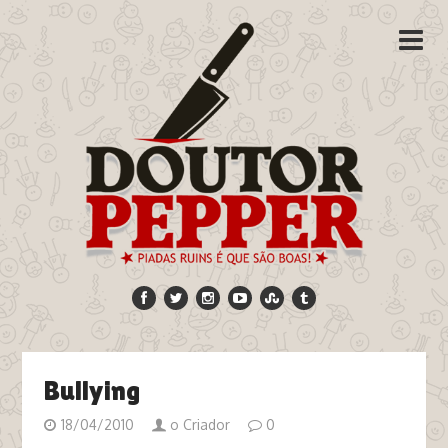
Bullying
18/04/2010
o Criador
0