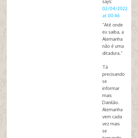
says:
02/04/2022
at 00:46
“Até onde
eu saiba, a
Alemanha
não é uma
ditadura.”
Tá
precisando
se
informar
mais
Danilão.
Alemanha
vem cada
vez mais
se
tornando