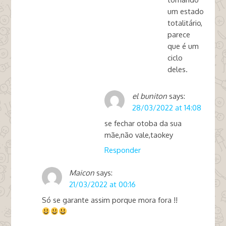
um estado
totalitário,
parece
que é um
ciclo
deles.
el buniton
says:
28/03/2022 at 14:08
se fechar otoba da sua
mãe,não vale,taokey
Responder
Maicon
says:
21/03/2022 at 00:16
Só se garante assim porque mora fora !!