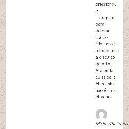
pressionou
o
Telegram
para
deletar
contas
criminosas
relacionadas
a discurso
de ódio.
Até onde
eu saiba, a
Alemanha
não é uma
ditadura.
MickeyTheFrench