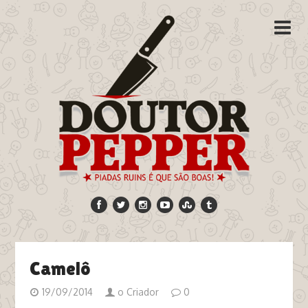
Camelô
19/09/2014
o Criador
0