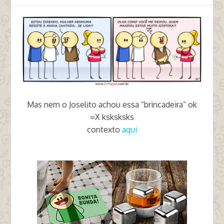
Mas nem o Joselito achou essa “brincadeira” ok
=X ksksksks
contexto
aqui
tags marcius melhem balada cantada infalível