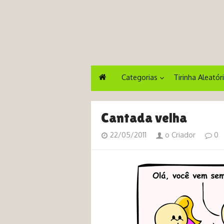
Categorias
Tirinha Aleatór
Cantada velha
22/05/2011
o Criador
0