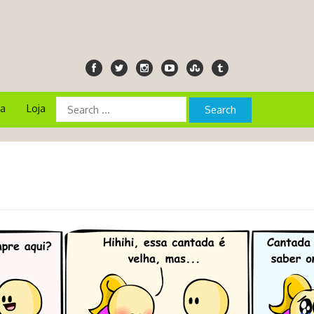
ia
Loja