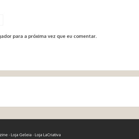
ador para a próxima vez que eu comentar.
zine
-
Loja Geleia
-
Loja LaCriativa