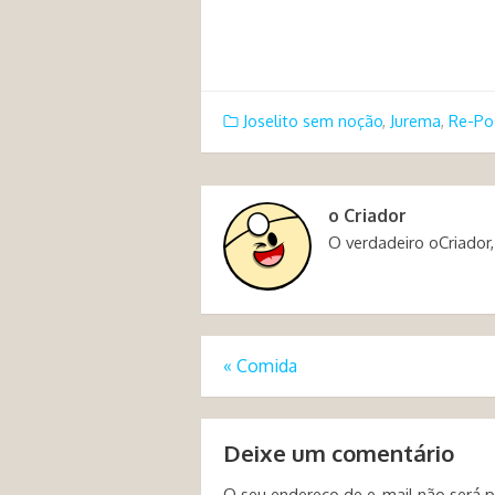
Joselito sem noção
,
Jurema
,
Re-Po
o Criador
O verdadeiro oCriador,
«
Comida
Deixe um comentário
O seu endereço de e-mail não será p