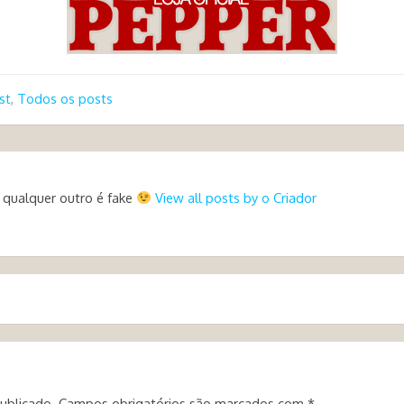
st
,
Todos os posts
 qualquer outro é fake
View all posts by o Criador
ublicado.
Campos obrigatórios são marcados com
*