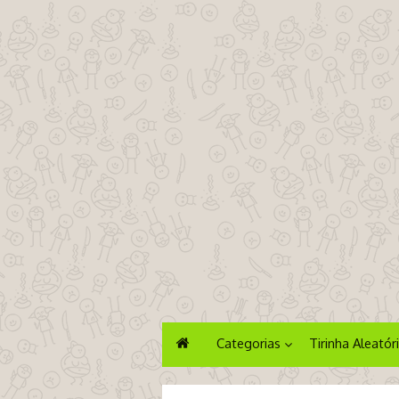
Categorias
Tirinha Aleatór