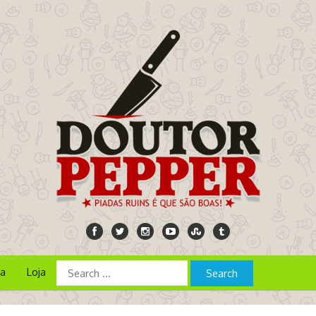
ia
Loja