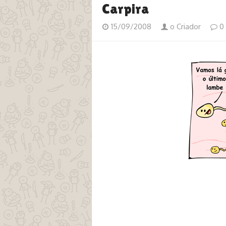
Carpira
15/09/2008
o Criador
0