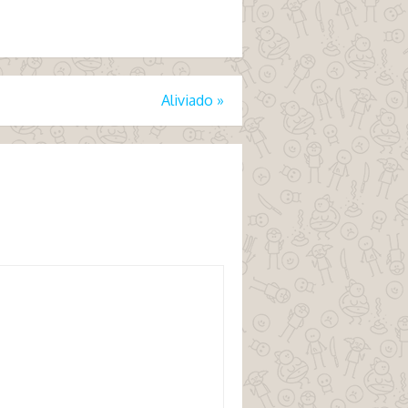
Aliviado
»