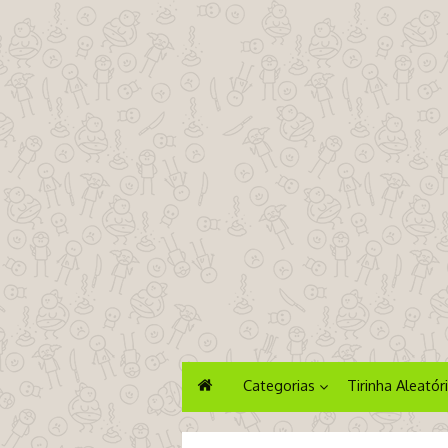
Categorias
Tirinha Aleatór