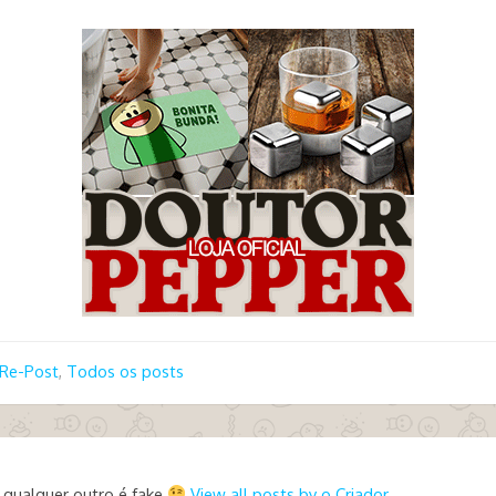
Re-Post
,
Todos os posts
 qualquer outro é fake
View all posts by o Criador