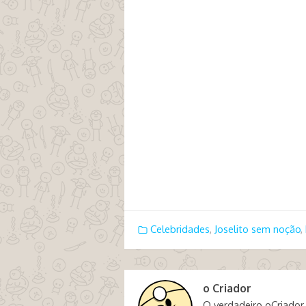
Celebridades
,
Joselito sem noção
,
o Criador
O verdadeiro oCriador,