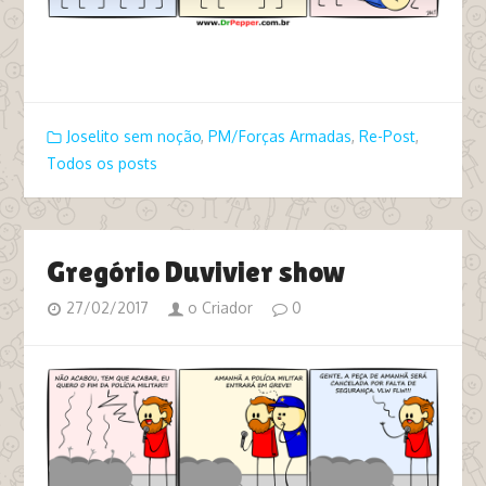
tags racismo racista pm
Joselito sem noção
,
PM/Forças Armadas
,
Re-Post
,
Todos os posts
Gregório Duvivier show
27/02/2017
o Criador
0