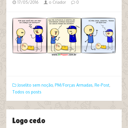
17/05/2016
o Criador
0
tags fones de ouvido pm funk
Joselito sem noção
,
PM/Forças Armadas
,
Re-Post
,
Todos os posts
Logo cedo