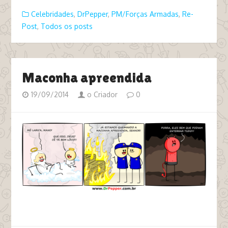
Celebridades
,
DrPepper
,
PM/Forças Armadas
,
Re-
Post
,
Todos os posts
Maconha apreendida
19/09/2014
o Criador
0
tags deus diabo maconheiro pm