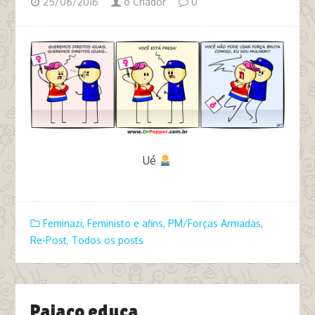
25/06/2016
o Criador
0
Ué
tags vitimismo feminazismo pm policia
Feminazi, Feministo e afins
,
PM/Forças Armadas
,
Re-Post
,
Todos os posts
Paiaço educa