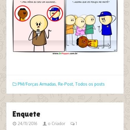
tags bandido pm policia
PM/Forças Armadas
,
Re-Post
,
Todos os posts
Enquete
24/11/2016
o Criador
1