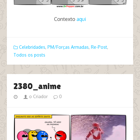
Contexto
aqui
tags porta dos fundos pm
Celebridades
,
PM/Forças Armadas
,
Re-Post
,
Todos os posts
2380_anime
o Criador
0