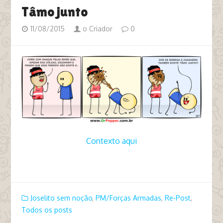
Tâmo junto
11/08/2015
o Criador
0
Contexto aqui
tags corrida maratona menstruação menstruada
tpm caganeira
Joselito sem noção
,
PM/Forças Armadas
,
Re-Post
,
Todos os posts