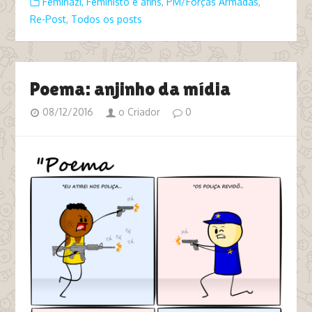
Feminazi, Feministo e afins
,
PM/Forças Armadas
,
Re-Post
,
Todos os posts
Poema: anjinho da mídia
08/12/2016
o Criador
0