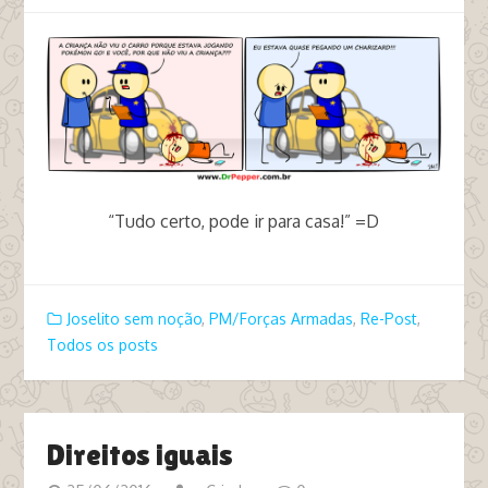
“Tudo certo, pode ir para casa!” =D
tags pm atropelado fusca fusquinha
Joselito sem noção
,
PM/Forças Armadas
,
Re-Post
,
Todos os posts
Direitos iguais