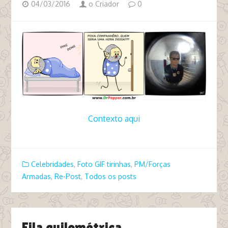
04/03/2016
o Criador
0
Contexto aqui
tags lula lava jato japones da federal
Celebridades
,
Foto GIF tirinhas
,
PM/Forças
Armadas
,
Re-Post
,
Todos os posts
Fila quilométrica