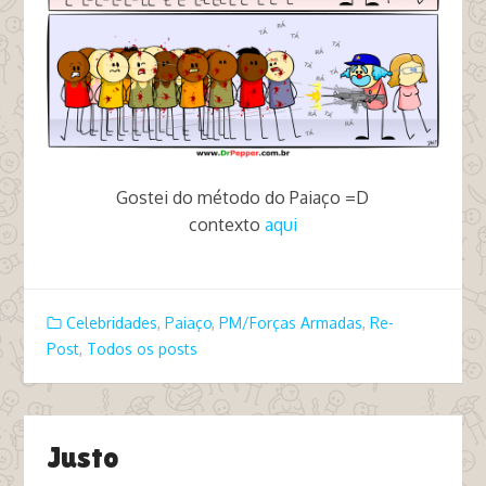
Gostei do método do Paiaço =D
contexto
aqui
tags paiaço pm estuprador maria do rosário
Celebridades
,
Paiaço
,
PM/Forças Armadas
,
Re-
Post
,
Todos os posts
Justo