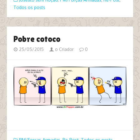
Todos os posts
Pobre cotoco
25/05/2015
o Criador
0
tags remake 0415 pm polícia mãso para o alto pá
PM/Forças Armadas
,
Re-Post
,
Todos os posts