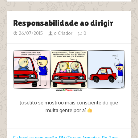
Responsabilidade ao dirigir
26/07/2015
o Criador
0
Joselito se mostrou mais consciente do que
muita gente por aí
tags machismo machista pm polícia multa carro
Joselito sem noção
,
PM/Forças Armadas
,
Re-Post
,