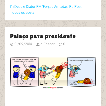
Deus e Diabo
,
PM/Forças Armadas
,
Re-Post
,
Todos os posts
Paiaço para presidente
01/09/2014
o Criador
0
tags eu sô di menor pm bandido