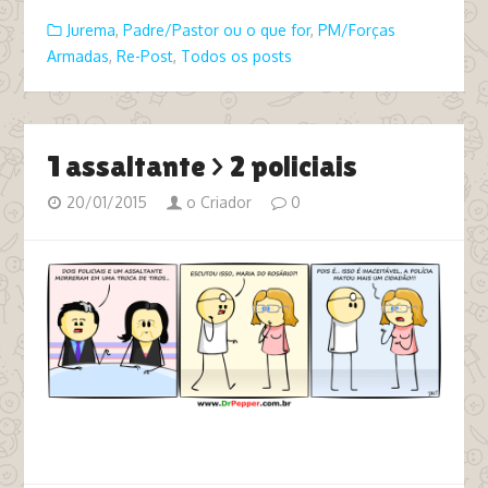
Jurema
,
Padre/Pastor ou o que for
,
PM/Forças
Armadas
,
Re-Post
,
Todos os posts
1 assaltante > 2 policiais
20/01/2015
o Criador
0
tags jornal nacional maria do rosário pm bandido