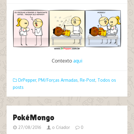
Contexto
aqui
DrPepper
,
PM/Forças Armadas
,
Re-Post
,
Todos os
posts
PokéMongo
27/08/2016
o Criador
0