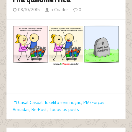
08/10/2015
o Criador
0
tags O que não dizer a uma mulher na TPM
grávida fila preferencial
Casal Casual
,
Joselito sem noção
,
PM/Forças
Armadas
,
Re-Post
,
Todos os posts