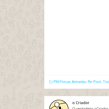
PM/Forças Armadas
,
Re-Post
,
Tod
o Criador
O verdadeiro oCriador,