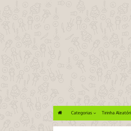
Categorias
Tirinha Aleatór