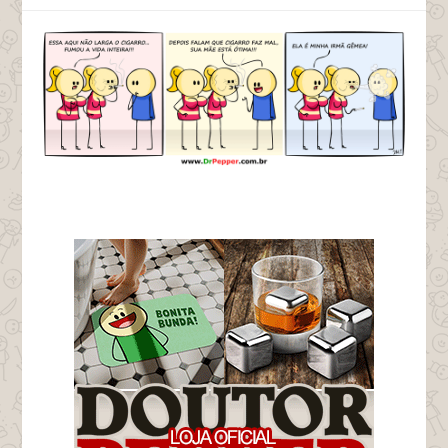
tags irmãs gêmeas