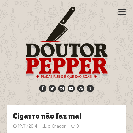
Cigarro não faz mal
19/11/2014
o Criador
0