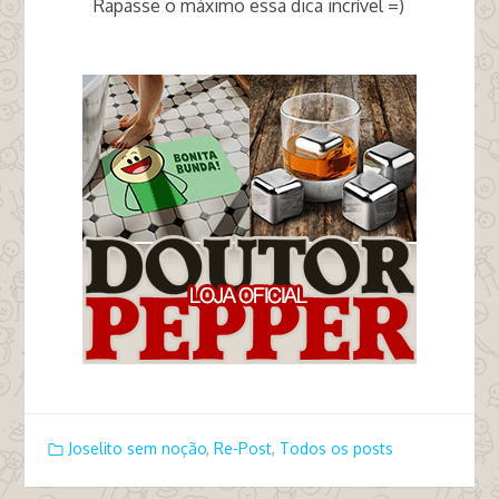
Rapasse o máximo essa dica incrível =)
tags cigarro fumante enfia no cu
Joselito sem noção
,
Re-Post
,
Todos os posts