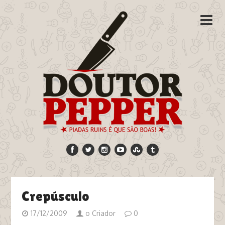
Crepúsculo
17/12/2009
o Criador
0