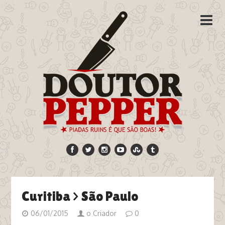
Curitiba > São Paulo
06/01/2015
o Criador
0