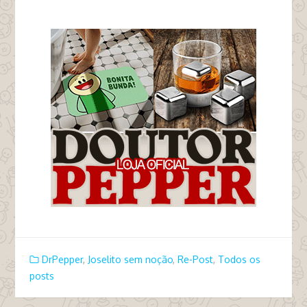
tags bandido ladrão roubo
DrPepper
,
Joselito sem noção
,
Re-Post
,
Todos os
posts