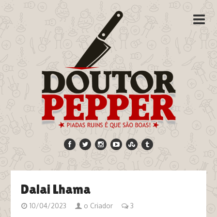
Dalai Lhama
10/04/2023
o Criador
3