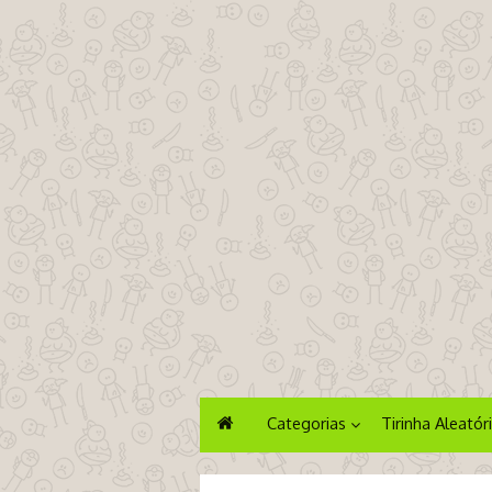
Categorias
Tirinha Aleatór