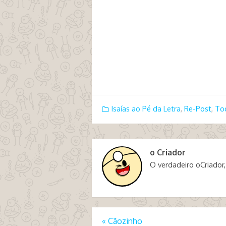
Isaías ao Pé da Letra
,
Re-Post
,
To
o Criador
O verdadeiro oCriador,
«
Cãozinho