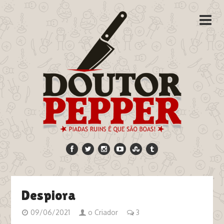
Despiora
09/06/2021
o Criador
3