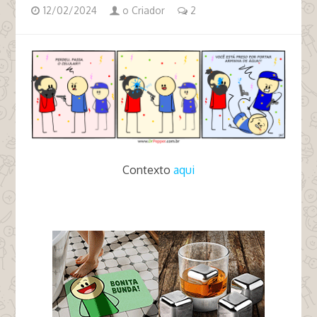
12/02/2024
o Criador
2
Contexto
aqui
tags arminha de água