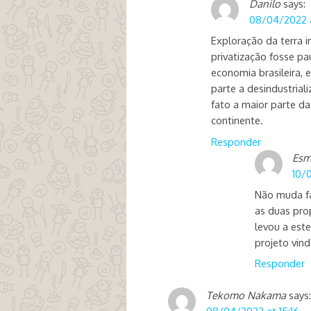
Danilo
says:
08/04/2022 a
Exploração da terra i
privatização fosse pa
economia brasileira,
parte a desindustrial
fato a maior parte da
continente.
Responder
Esm
10/
Não muda fa
as duas pro
levou a est
projeto vin
Responder
Tekomo Nakama
says: