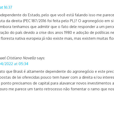
t 16:37
ndependente do Estado, pelo que você está falando isso me parece 
uta da direita (PEC 187/2016 foi feita pelo PL)? O agronegócio em 
 embora tenhamos que admitir que o fato dele responder a um perc
ização do país devido a crise dos anos 1980 e adoção de políticas n
 floresta nativa europeia já não existe mais, mas existem muitas f
ael Cristiano Novello
says:
04/2022 at 05:34
to que Brasil é altamente dependente do agronegócio e este preci
postas de lei oferecidas pouco tem haver com a direita e/ou intere
e ponto precisamos de capital para alavancar novos investimentos a
douro me parece um tanto retrocesso não fomentar o ramo que nos