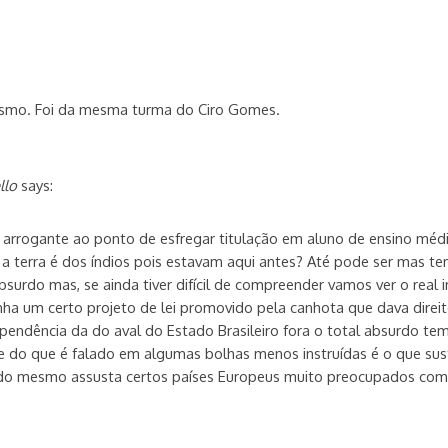
:
esmo. Foi da mesma turma do Ciro Gomes.
llo
says:
i arrogante ao ponto de esfregar titulação em aluno de ensino médio
a terra é dos índios pois estavam aqui antes? Até pode ser mas t
urdo mas, se ainda tiver difícil de compreender vamos ver o real 
a um certo projeto de lei promovido pela canhota que dava direi
pendência da do aval do Estado Brasileiro fora o total absurdo tem
te do que é falado em algumas bolhas menos instruídas é o que sus
do mesmo assusta certos países Europeus muito preocupados com