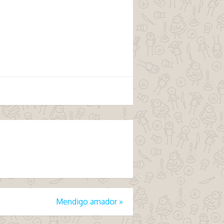
Mendigo amador
»