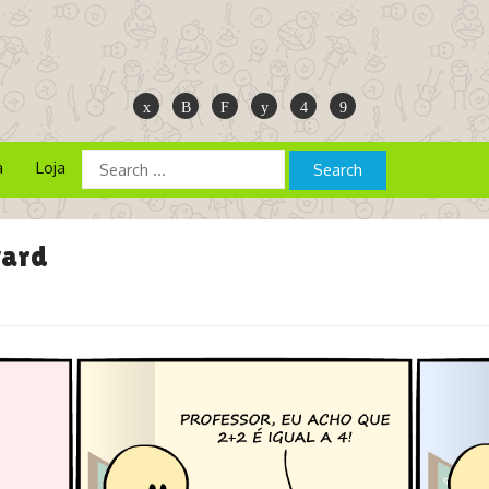
a
Loja
vard