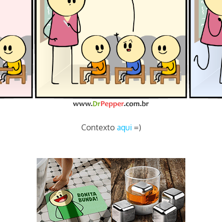
Contexto
aqui
=)
tags sala de aula alunos escola colegio joselito na infancia