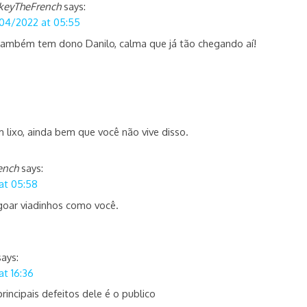
keyTheFrench
says:
04/2022 at 05:55
também tem dono Danilo, calma que já tão chegando aí!
m lixo, ainda bem que você não vive disso.
ench
says:
at 05:58
goar viadinhos como você.
says:
t 16:36
incipais defeitos dele é o publico