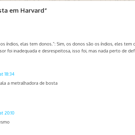
ista em Harvard
”
s índios, elas tem donos.”: Sim, os donos são os índios, eles tem di
sor foi inadequada e desrespeitosa, isso foi, mas nada perto de def
t 18:34
” ala a metralhadora de bosta
t 20:10
mesmo