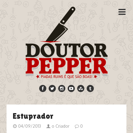
Estuprador
04/09/2013
o Criador
0