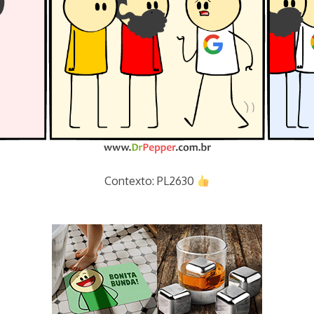
Contexto: PL2630
le meta facebook youtube instagram bigtechs pl das fake ne