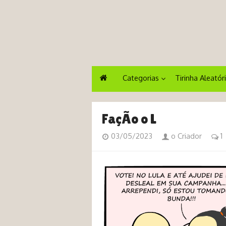
Categorias
Tirinha Aleatór
FaçÃo o L
03/05/2023
o Criador
1