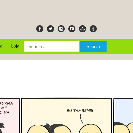
ia
Loja