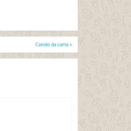
Caindo da cama
»