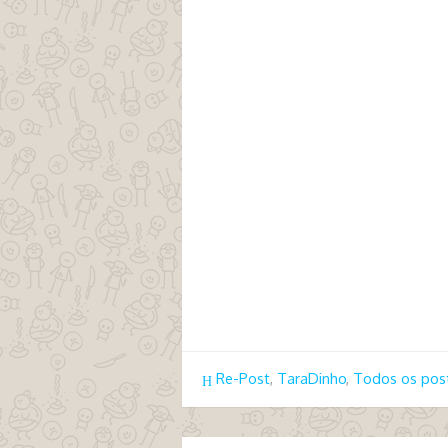
tags remake 0043 incesto
Re-Post
,
TaraDinho
,
Todos os pos