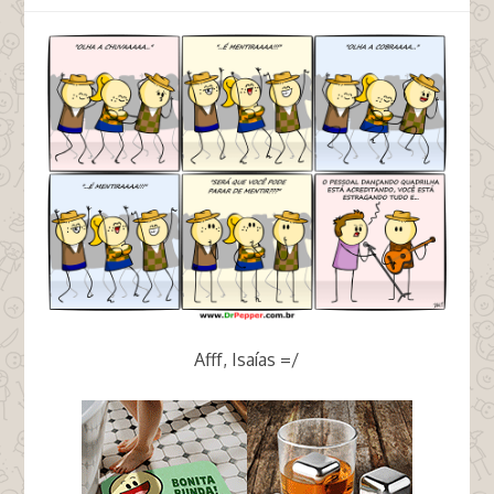
Afff, Isaías =/