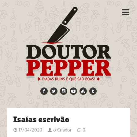
Isaías escrivão
17/04/2020
o Criador
0