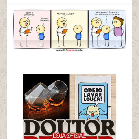
tags gago gaguinho