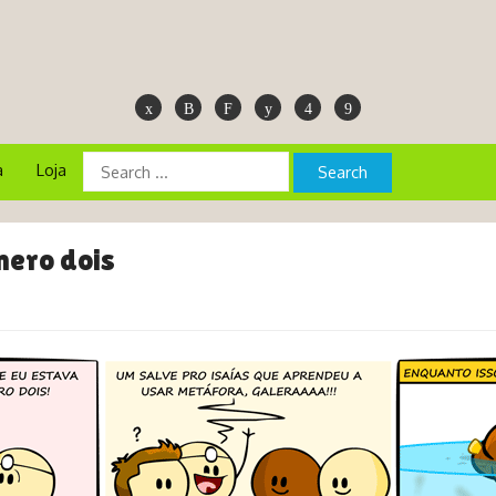
a
Loja
mero dois