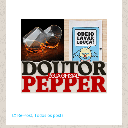
tags japinha estuprador arrombador virgem
estupro
Re-Post
,
Todos os posts