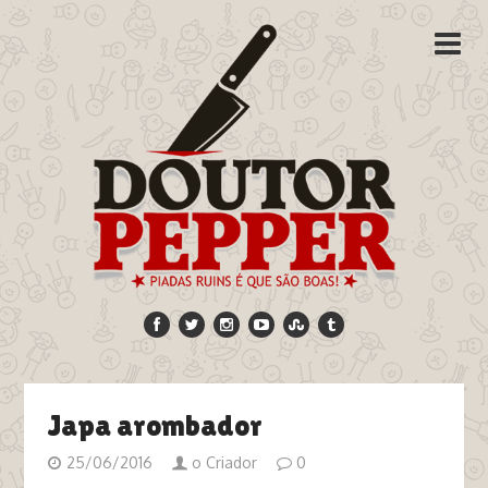
Japa arombador
25/06/2016
o Criador
0