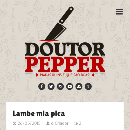
Lambe mia pica
26/05/2015
o Criador
2