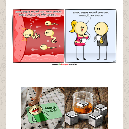
tags irritação na úvula boquete chupeta