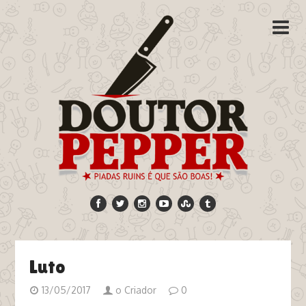
Luto
13/05/2017
o Criador
0