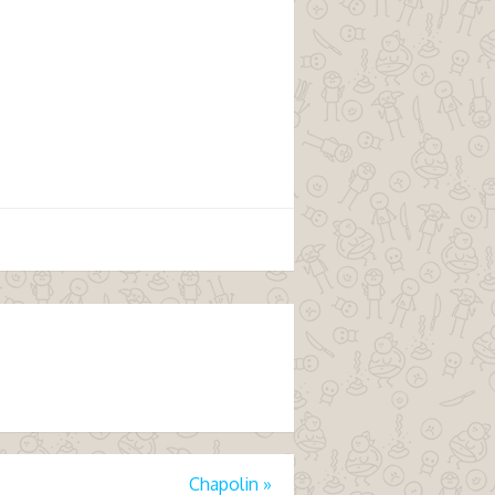
Chapolin
»