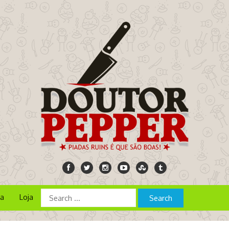
ia
Loja