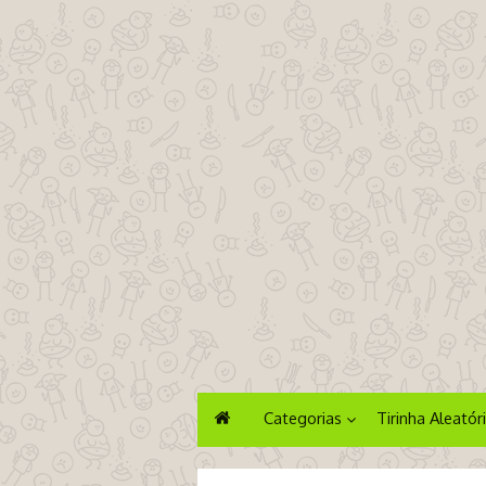
Categorias
Tirinha Aleatór