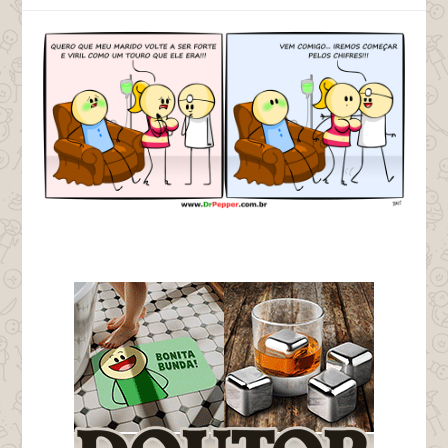
tags drpepper talarico