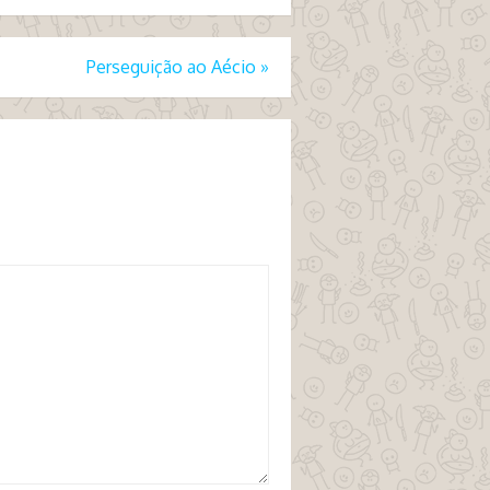
Perseguição ao Aécio
»