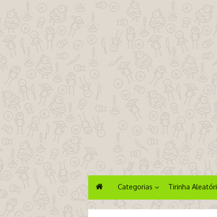
Categorias
Tirinha Aleatór