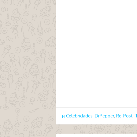
tags catraca livre hipócrita
Celebridades
,
DrPepper
,
Re-Post
,