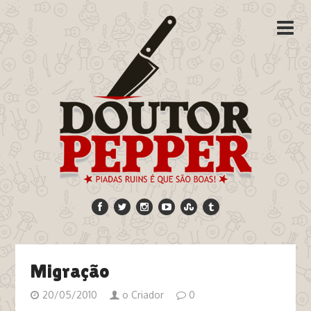
Migração
20/05/2010
o Criador
0