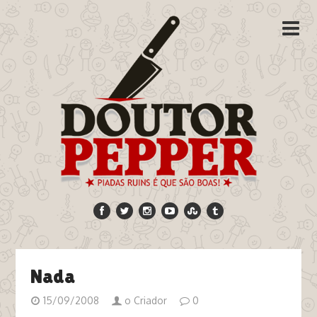
Nada
15/09/2008
o Criador
0