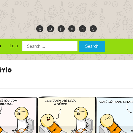
a
Loja
ério