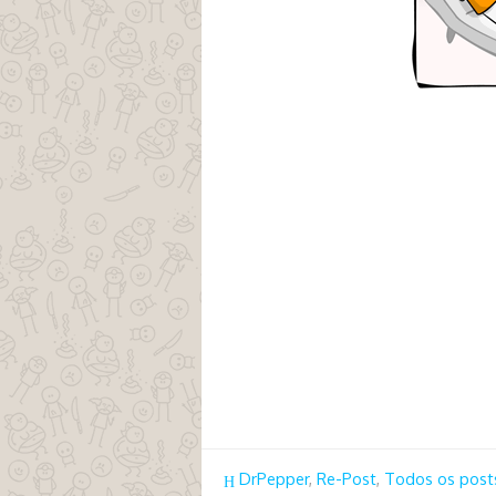
DrPepper
,
Re-Post
,
Todos os post