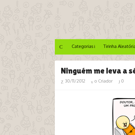
Categorias
Tirinha Aleatóri
Ninguém me leva a s
30/11/2012
o Criador
0