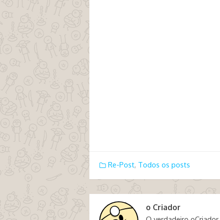
Re-Post
,
Todos os posts
o Criador
O verdadeiro oCriador,