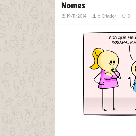
Nomes
19/11/2014
o Criador
0
tags rosana paulo