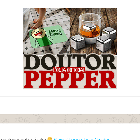
 qualquer outro é fake
View all posts by o Criador