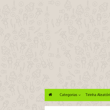
Categorias
Tirinha Aleatór