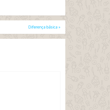
Diferença básica
»