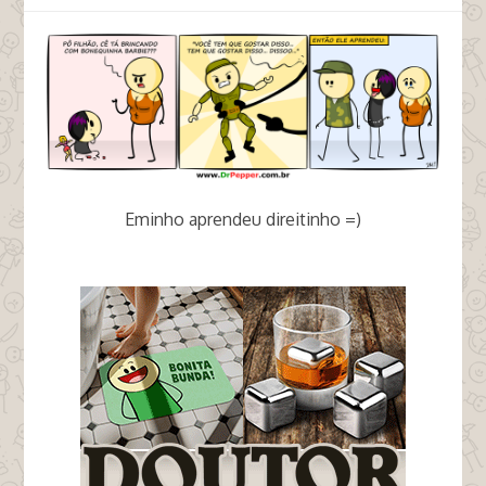
Eminho aprendeu direitinho =)
tags boneca barbie comandos em ação