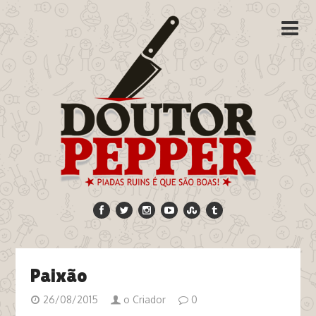
Paixão
26/08/2015
o Criador
0