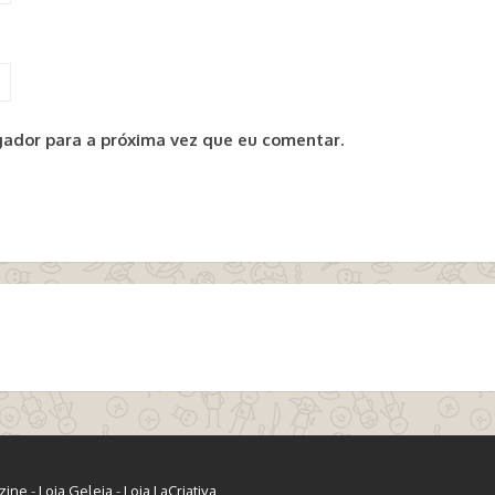
ador para a próxima vez que eu comentar.
zine
-
Loja Geleia
-
Loja LaCriativa