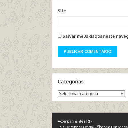
Site
Salvar meus dados neste naveg
Categorias
Categorias
Acompanhantes RJ
-
Loja DrPepper Oficial
-
Shopee Fun Maga