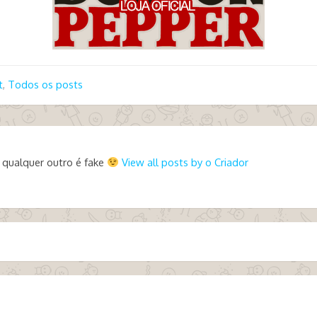
t
,
Todos os posts
 qualquer outro é fake
View all posts by o Criador