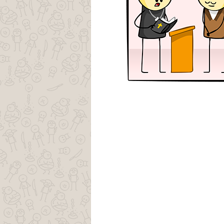
tags enfia a bíblia machista no cu