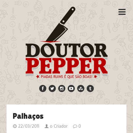
Palhaços
22/03/2011
o Criador
0