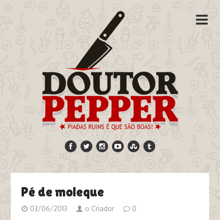
Pé de moleque
03/06/2013
o Criador
0